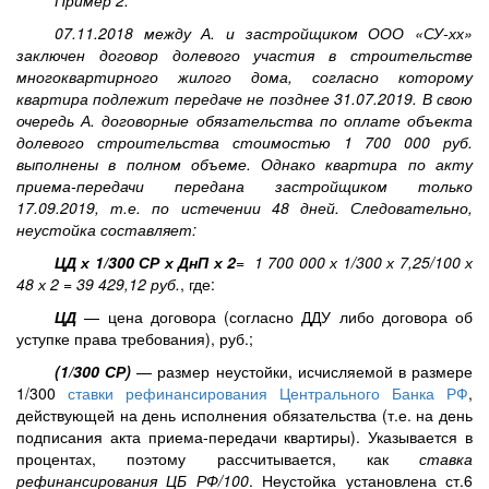
Пример 2.
07.11.2018 между А. и застройщиком ООО «СУ-хх»
заключен договор долевого участия в строительстве
многоквартирного жилого дома, согласно которому
квартира подлежит передаче не позднее 31.07.2019. В свою
очередь А. договорные обязательства по оплате объекта
долевого строительства стоимостью 1 700 000 руб.
выполнены в полном объеме. Однако квартира по акту
приема-передачи передана застройщиком только
17.09.2019, т.е. по истечении 48 дней. Следовательно,
неустойка составляет:
ЦД
х 1/300 СР
х ДнП х 2
= 1 700 000 х 1/300 х 7,25/100 х
48 х 2 = 39 429,12 руб.
, где:
ЦД
— цена договора (согласно ДДУ либо договора об
уступке права требования), руб.;
(1/300 СР)
—
размер неустойки, исчисляемой в размере
1/300
ставки рефинансирования Центрального Банка РФ
,
действующей на день исполнения обязательства (т.е. на день
подписания акта приема-передачи квартиры). Указывается в
процентах, поэтому рассчитывается, как
ставка
рефинансирования ЦБ РФ/100
.
Н
еустойка установлена ст.6