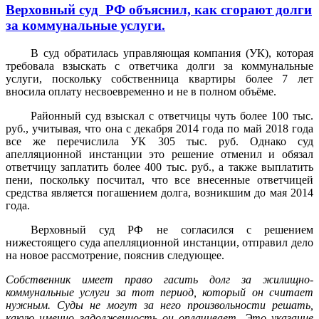
Верховный суд РФ объяснил, как сгорают долги
за коммунальные услуги.
В суд обратилась управляющая компания (УК), которая
требовала взыскать с ответчика долги за коммунальные
услуги, поскольку собственница квартиры более 7 лет
вносила оплату несвоевременно и не в полном объёме.
Районный суд взыскал с ответчицы чуть более 100 тыс.
руб., учитывая, что она с декабря 2014 года по май 2018 года
все же перечислила УК 305 тыс. руб. Однако суд
апелляционной инстанции это решение отменил и обязал
ответчицу заплатить более 400 тыс. руб., а также выплатить
пени, поскольку посчитал, что все внесенные ответчицей
средства является погашением долга, возникшим до мая 2014
года.
Верховный суд РФ не согласился с решением
нижестоящего суда апелляционной инстанции, отправил дело
на новое рассмотрение, пояснив следующее.
Собственник имеет право гасить долг за жилищно-
коммунальные услуги за тот период, который он считает
нужным. Суды не могут за него произвольности решать,
какую именно задолженность он оплачивает. Это указание