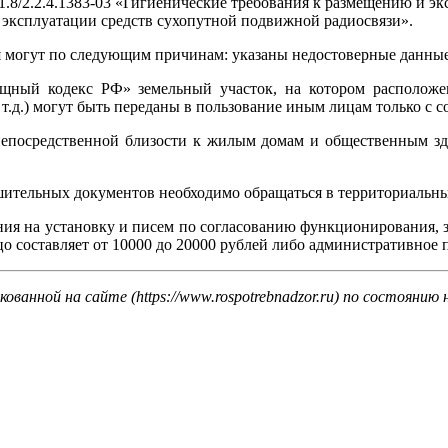
2.1.8/2.2.4.1383-03 «Гигиенические требования к размещению и
и эксплуатации средств сухопутной подвижной радиосвязи».
я могут по следующим причинам: указаны недостоверные данные
щный кодекс РФ» земельный участок, на котором располож
.д.) могут быть переданы в пользование иным лицам только с с
посредственной близости к жилым домам и общественным здан
ешительных документов необходимо обращаться в территориальн
ния на установку и писем по согласованию функционирования, 
цо составляет от 10000 до 20000 рублей либо административное 
анной на сайте (https://www.rospotrebnadzor.ru) по состоянию 