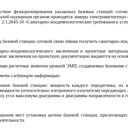
ствие функционирования указанных базовых станций сотовой
жалоб надзорным органом проводятся замеры электромагнитных 
 2.1.2645-10 «Санитарно-эпидемиологические требования к ус
ц базовой станции сотовой связи обязан получить санитарно-э
тарно-эпидемиологического заключения и проектные материал
кие заключения на проектную документацию выдаются на основ
лько расчетные значения уровней ЭМП, создаваемых базовыми 
 иметь следующую информацию:
ания базовой станции: мощность каждого передатчика, их к
 мощности (относительно изотропного излучателя) передающих 
и); угол максимума диаграммы и диаграммы направленности в г
занием мест установки антенн базовой станции, прилегающих
еятельности.